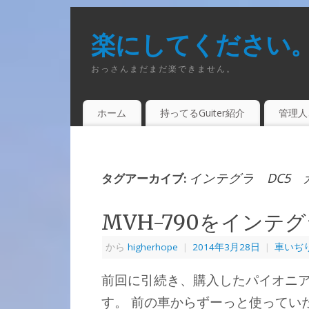
楽にしてください
おっさんまだまだ楽できません。
ホーム
持ってるGuiter紹介
管理人
インテグラ DC5 カ
タグアーカイブ:
MVH-790をインテ
から
higherhope
|
2014年3月28日
|
車いぢ
前回に引続き、購入したパイオニア 
す。 前の車からずーっと使っていた、