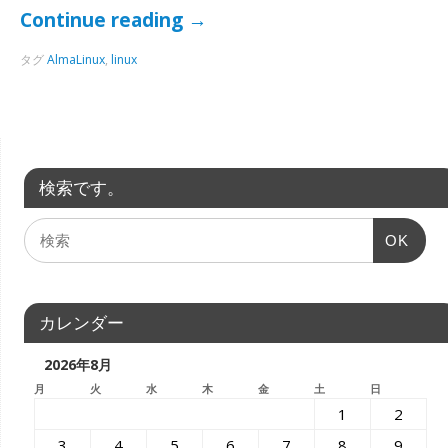
Continue reading
→
タグ
AlmaLinux
,
linux
検索です。
OK
カレンダー
2026年8月
月
火
水
木
金
土
日
1
2
3
4
5
6
7
8
9