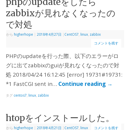
phpのupdateをしたら
zabbixが見れなくなったの
で対処
から
higherhope
|
2018年4月27日
|
CentOS7
,
linux
,
zabbix
コメントを残す
PHPのupdateを行った際、以下のエラーがロ
グに出てzabbixのguiが見れなくなったので対
処 2018/04/24 16:12:45 [error] 19731#19731:
*1 FastCGI sent in…
Continue reading
→
タグ
centos7
,
linux
,
zabbix
htopをインストールした。
から
higherhope
|
2018年4月21日
|
CentOS7
,
linux
コメントを残す