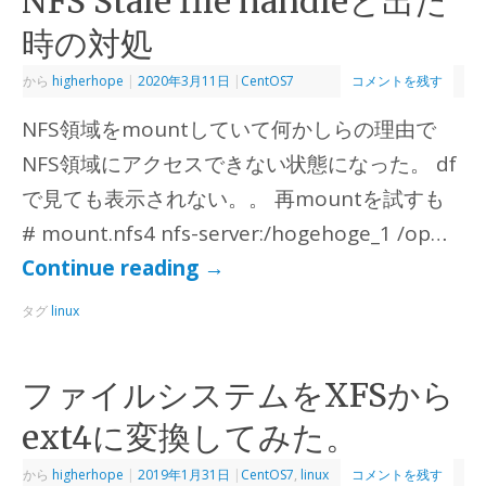
NFS Stale file handleと出た
時の対処
から
higherhope
|
2020年3月11日
|
CentOS7
コメントを残す
NFS領域をmountしていて何かしらの理由で
NFS領域にアクセスできない状態になった。 df
で見ても表示されない。。 再mountを試すも
# mount.nfs4 nfs-server:/hogehoge_1 /op…
Continue reading
→
タグ
linux
ファイルシステムをXFSから
ext4に変換してみた。
から
higherhope
|
2019年1月31日
|
CentOS7
,
linux
コメントを残す