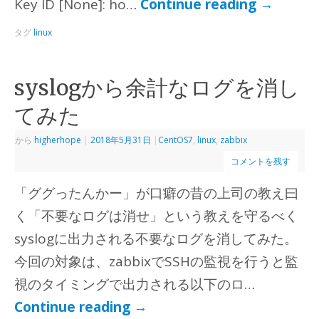
Key ID [None]: ho…
Continue reading
→
タグ
linux
syslogから余計なログを消し
てみた
から
higherhope
|
2018年5月31日
|
CentOS7
,
linux
,
zabbix
コメントを残す
「ググったんかー」が口癖の昔の上司の教え曰
く「不要なログは消せ」という教えを守るべく
syslogに出力される不要なログを消してみた。
今回の対象は、zabbixでSSHの監視を行うと監
視のタイミングで出力される以下のロ…
Continue reading
→