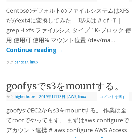
CentosのデフォルトのファイルシステムはXFS
だがext4に変換してみた。 現状は # df -T |
grep -i xfs ファイルシス タイプ 1K-ブロック 使
用 使用可 使用% マウント位置 /dev/ma…
Continue reading
→
タグ
centos7
,
linux
goofysでs3をmountする。
から
higherhope
|
2019年1月13日
|
AWS
,
linux
コメントを残す
goofysでEC2からs3をmountする。 作業は全
てrootでやってます。 まずはaws configureで
アカウント連携 # aws configure AWS Access