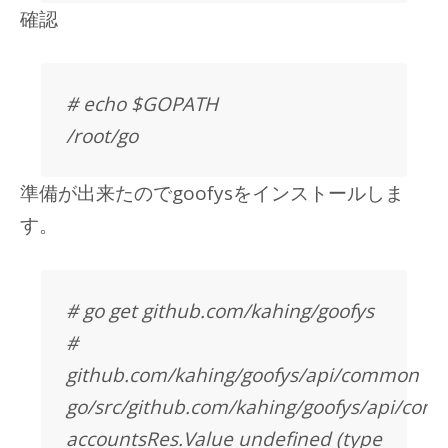
確認
# echo $GOPATH
/root/go
準備が出来たのでgoofysをインストールしま
す。
# go get github.com/kahing/goofys
#
github.com/kahing/goofys/api/common
go/src/github.com/kahing/goofys/api/com
accountsRes.Value undefined (type