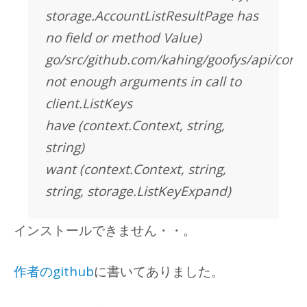
storage.AccountListResultPage has
no field or method Value)
go/src/github.com/kahing/goofys/api/com
not enough arguments in call to
client.ListKeys
have (context.Context, string,
string)
want (context.Context, string,
string, storage.ListKeyExpand)
インストールできません・・。
作者のgithub
に書いてありました。