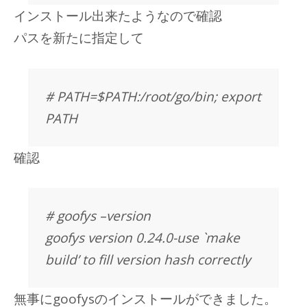
インストール出来たようなので確認
パスを新たに指定して
# PATH=$PATH:/root/go/bin; export
PATH
確認
# goofys –version
goofys version 0.24.0-use `make
build’ to fill version hash correctly
無事にgoofysのインストールができました。