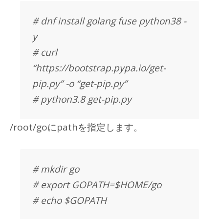
# dnf install golang fuse python38 -
y
# curl
“https://bootstrap.pypa.io/get-
pip.py” -o “get-pip.py”
# python3.8 get-pip.py
/root/goにpathを指定します。
# mkdir go
# export GOPATH=$HOME/go
# echo $GOPATH