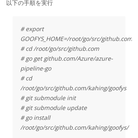
以下の手順を実行
# export
GOOFYS_HOME=/root/go/src/github.com/ka
# cd /root/go/src/github.com
# go get github.com/Azure/azure-
pipeline-go
# cd
/root/go/src/github.com/kahing/goofys
# git submodule init
# git submodule update
# go install
/root/go/src/github.com/kahing/goofys/