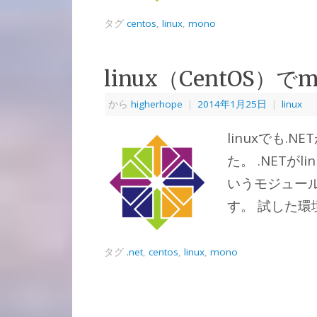
タグ
centos
,
linux
,
mono
linux（CentOS）
から
higherhope
|
2014年1月25日
|
linux
linuxでも
た。 .NETが
いうモジュール
す。 試した環境
タグ
.net
,
centos
,
linux
,
mono