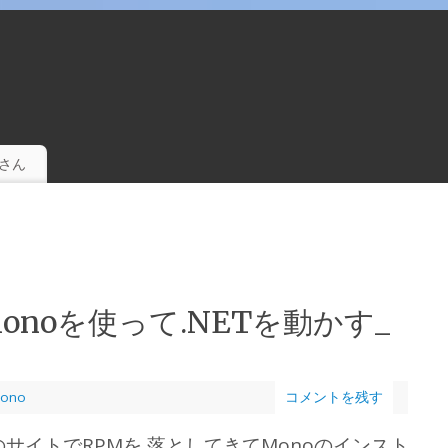
。
さん
でmonoを使って.NETを動かす_
ono
コメントを残す
サイトでRPMを 落としてきてMonoのインスト