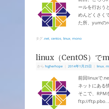
ールを行おう
めんどくさくて断
た所、yumの
タグ
.net
,
centos
,
linux
,
mono
linux（CentOS）
から
higherhope
|
2014年1月25日
|
linux
,
m
前回linuxで
ネットにある
そこで、RPM
ftp://ftp.pbo