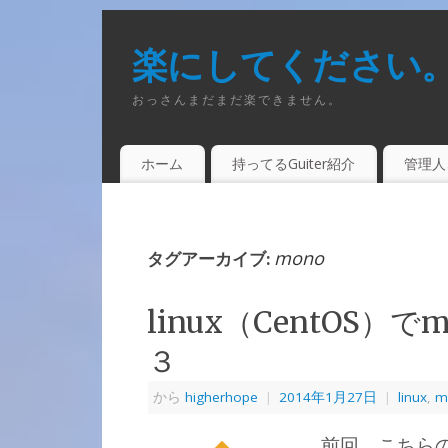
楽にしてください
おっさんまだまだ楽できません。
ホーム
持ってるGuiter紹介
管理人
mono
タグアーカイブ:
linux（CentOS）
３
から
higherhope
|
2014年1月27日
|
linux
,
m
前回、こちらの