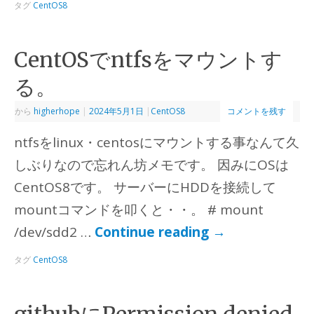
タグ
CentOS8
CentOSでntfsをマウントす
る。
から
higherhope
|
2024年5月1日
|
CentOS8
コメントを残す
ntfsをlinux・centosにマウントする事なんて久
しぶりなので忘れん坊メモです。 因みにOSは
CentOS8です。 サーバーにHDDを接続して
mountコマンドを叩くと・・。 # mount
/dev/sdd2 …
Continue reading
→
タグ
CentOS8
githubにPermission denied