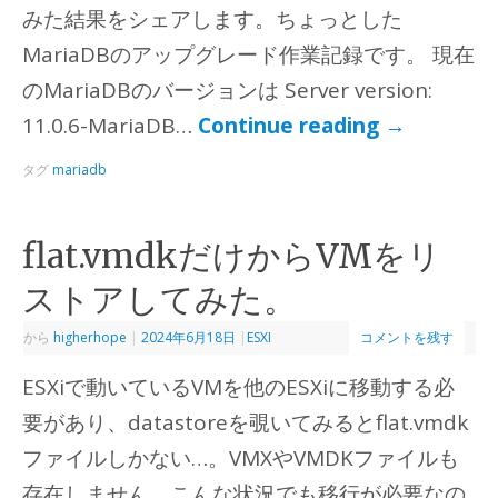
みた結果をシェアします。ちょっとした
MariaDBのアップグレード作業記録です。 現在
のMariaDBのバージョンは Server version:
11.0.6-MariaDB…
Continue reading
→
タグ
mariadb
flat.vmdkだけからVMをリ
ストアしてみた。
から
higherhope
|
2024年6月18日
|
ESXI
コメントを残す
ESXiで動いているVMを他のESXiに移動する必
要があり、datastoreを覗いてみるとflat.vmdk
ファイルしかない…。VMXやVMDKファイルも
存在しません。こんな状況でも移行が必要なの