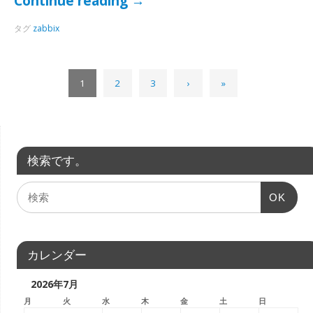
Continue reading
→
タグ
zabbix
1
2
3
›
»
検索です。
OK
カレンダー
2026年7月
月
火
水
木
金
土
日