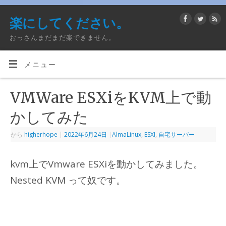
楽にしてください。
おっさんまだまだ楽できません。
メニュー
VMWare ESXiをKVM上で動
かしてみた
から
higherhope
|
2022年6月24日
|
AlmaLinux
,
ESXI
,
自宅サーバー
kvm上でVmware ESXiを動かしてみました。
Nested KVM って奴です。