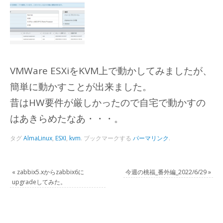
VMWare ESXiをKVM上で動かしてみましたが、
簡単に動かすことが出来ました。
昔はHW要件が厳しかったので自宅で動かすの
はあきらめたなあ・・・。
タグ
AlmaLinux
,
ESXI
,
kvm
.
ブックマークする
パーマリンク
.
«
zabbix5.xからzabbix6に
今週の桃福_番外編_2022/6/29
»
upgradeしてみた。