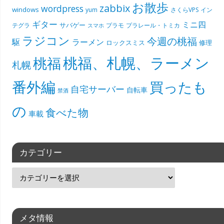
お散歩
zabbix
wordpress
windows
yum
さくらVPS
イン
ギター
ミニ四
サバゲー
テグラ
プラモ
プラレール・トミカ
スマホ
ラジコン
今週の桃福
駆
ラーメン
ロックスミス
修理
桃福、札幌、ラーメン
桃福
札幌
番外編
買ったも
自宅サーバー
自転車
禁酒
の
食べた物
車載
カテゴリー
メタ情報