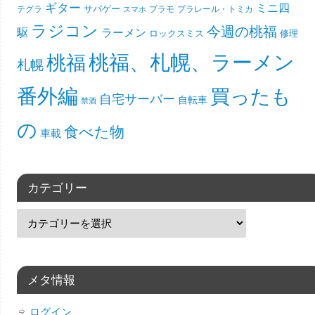
ギター
ミニ四
サバゲー
テグラ
プラモ
プラレール・トミカ
スマホ
ラジコン
今週の桃福
駆
ラーメン
ロックスミス
修理
桃福、札幌、ラーメン
桃福
札幌
番外編
買ったも
自宅サーバー
自転車
禁酒
の
食べた物
車載
カテゴリー
メタ情報
ログイン