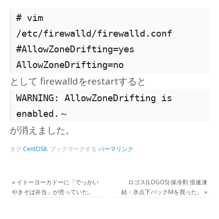
# vim
/etc/firewalld/firewalld.conf
#AllowZoneDrifting=yes
AllowZoneDrifting=no
として firewalldをrestartすると
WARNING: AllowZoneDrifting is
enabled.～
が消えました。
タグ
CentOS8
.
ブックマークする
パーマリンク
.
«
イトーヨーカドーに「でっかい
ロゴス(LOGOS) 保冷剤 倍速凍
やきそば弁当」が売っていた。
結・氷点下パックMを買った。
»