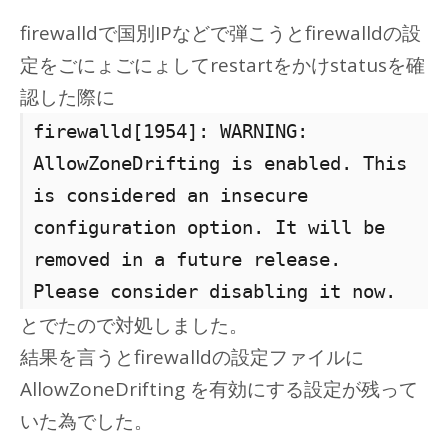
firewalldで国別IPなどで弾こうとfirewalldの設
定をごにょごにょしてrestartをかけstatusを確
認した際に
firewalld[1954]: WARNING:
AllowZoneDrifting is enabled. This
is considered an insecure
configuration option. It will be
removed in a future release.
Please consider disabling it now.
とでたので対処しました。
結果を言うとfirewalldの設定ファイルに
AllowZoneDrifting を有効にする設定が残って
いた為でした。