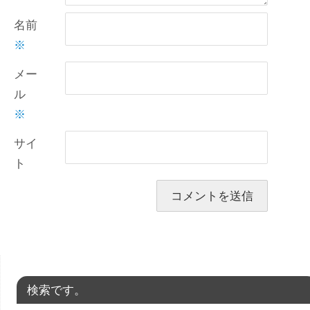
名前
※
メー
ル
※
サイ
ト
検索です。