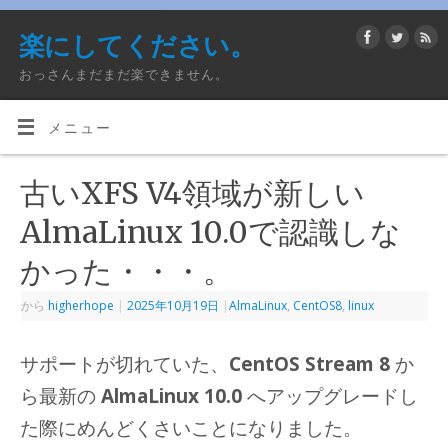
楽にしてください。
おっさんまだまだ楽できません。
メニュー
古いXFS V4領域が新しい
AlmaLinux 10.0で認識しな
かった・・・。
から
higherhope
|
2025年10月19日
|
AlmaLinux
,
CentOS8
,
linux
サポートが切れていた、
CentOS Stream 8
か
ら最新の
AlmaLinux 10.0
へアップグレードし
た際にめんどくさいことになりました。