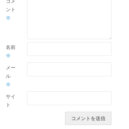
コメ
ント
※
名前
※
メー
ル
※
サイ
ト