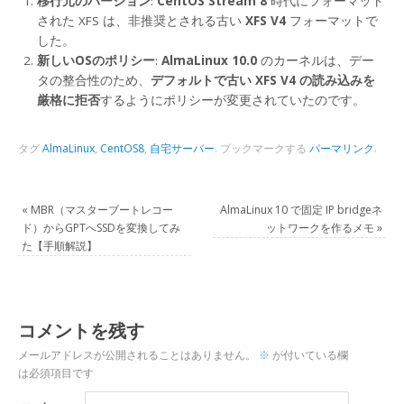
移行元のバージョン
:
CentOS Stream 8
時代にフォーマット
された XFS は、非推奨とされる古い
XFS V4
フォーマットで
した。
新しいOSのポリシー
:
AlmaLinux 10.0
のカーネルは、デー
タの整合性のため、
デフォルトで古い XFS V4 の読み込みを
厳格に拒否
するようにポリシーが変更されていたのです。
タグ
AlmaLinux
,
CentOS8
,
自宅サーバー
.
ブックマークする
パーマリンク
.
«
MBR（マスターブートレコー
AlmaLinux 10 で固定 IP bridgeネ
ド）からGPTへSSDを変換してみ
ットワークを作るメモ
»
た【手順解説】
コメントを残す
メールアドレスが公開されることはありません。
※
が付いている欄
は必須項目です