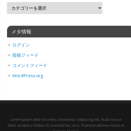
メタ情報
ログイン
投稿フィード
コメントフィード
WordPress.org
Lorem ipsum dolor sit amet, consectetur adipiscing elit. Nulla massa
diam, tempus a finibus et, euismod nec arcu. Praesent ultrices massa at