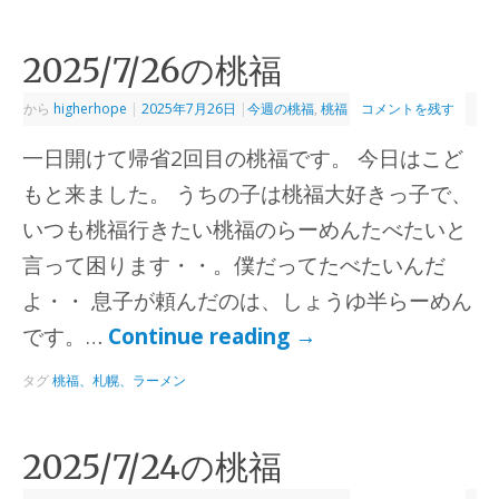
2025/7/26の桃福
から
higherhope
|
2025年7月26日
|
今週の桃福
,
桃福
コメントを残す
一日開けて帰省2回目の桃福です。 今日はこど
もと来ました。 うちの子は桃福大好きっ子で、
いつも桃福行きたい桃福のらーめんたべたいと
言って困ります・・。僕だってたべたいんだ
よ・・ 息子が頼んだのは、しょうゆ半らーめん
です。…
Continue reading
→
タグ
桃福、札幌、ラーメン
2025/7/24の桃福