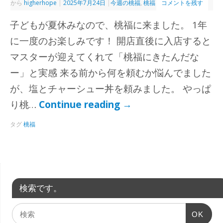
から
higherhope
|
2025年7月24日
|
今週の桃福
,
桃福
コメントを残す
子どもが夏休みなので、桃福に来ました。 1年
に一度のお楽しみです！ 開店直後に入店すると
マスターが迎えてくれて「桃福にきたんだな
ー」と実感 来る前から何を頼むか悩んでました
が、塩とチャーシュー丼を頼みました。 やっぱ
り桃…
Continue reading
→
タグ
桃福
検索です。
OK