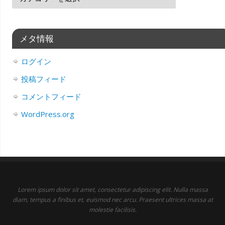
メタ情報
ログイン
投稿フィード
コメントフィード
WordPress.org
Lorem ipsum dolor sit amet, consectetur adipiscing elit. Nulla massa
diam, tempus a finibus et, euismod nec arcu. Praesent ultrices massa at
molestie facilisis.