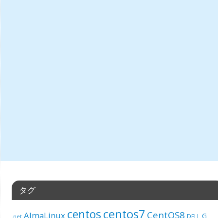
タグ
centos7
centos
CentOS8
AlmaLinux
G
DELL
.net