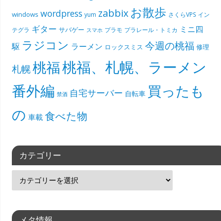
お散歩
zabbix
wordpress
windows
yum
さくらVPS
イン
ギター
ミニ四
サバゲー
テグラ
プラモ
プラレール・トミカ
スマホ
ラジコン
今週の桃福
駆
ラーメン
ロックスミス
修理
桃福、札幌、ラーメン
桃福
札幌
番外編
買ったも
自宅サーバー
自転車
禁酒
の
食べた物
車載
カテゴリー
メタ情報