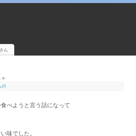
。
さん
た。
もの
か食べようと言う話になって
ない味でした。