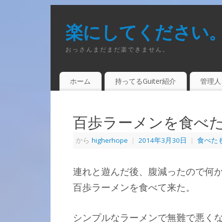
楽にしてください
おっさんまだまだ楽できません。
ホーム
持ってるGuiter紹介
管理人
百歩ラーメンを食べ
から
higherhope
|
2014年3月30日
|
食べた
連れと遊んだ後、腹減ったので何
百歩ラーメンを食べて来た。
シンプルなラーメンで無難で悪く