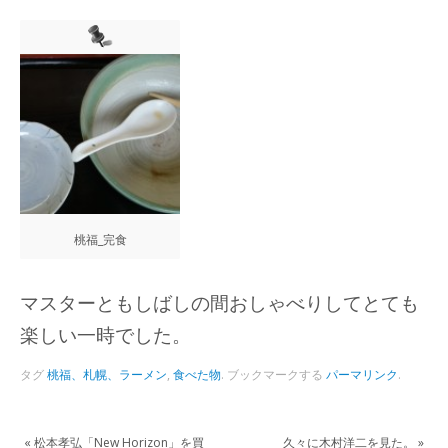
桃福_完食
マスターともしばしの間おしゃべりしてとても
楽しい一時でした。
タグ
桃福、札幌、ラーメン
,
食べた物
.
ブックマークする
パーマリンク
.
«
松本孝弘「New Horizon」を買
久々に木村洋二を見た。
»