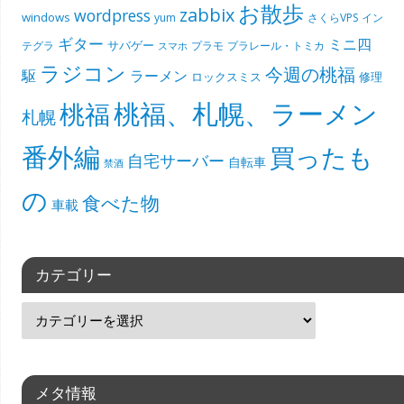
お散歩
zabbix
wordpress
windows
yum
さくらVPS
イン
ギター
ミニ四
サバゲー
テグラ
プラモ
プラレール・トミカ
スマホ
ラジコン
今週の桃福
駆
ラーメン
ロックスミス
修理
桃福、札幌、ラーメン
桃福
札幌
番外編
買ったも
自宅サーバー
自転車
禁酒
の
食べた物
車載
カテゴリー
メタ情報