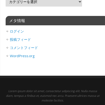
メタ情報
ログイン
投稿フィード
コメントフィード
WordPress.org
Lorem ipsum dolor sit amet, consectetur adipiscing elit. Nulla massa
diam, tempus a finibus et, euismod nec arcu. Praesent ultrices massa at
molestie facilisis.