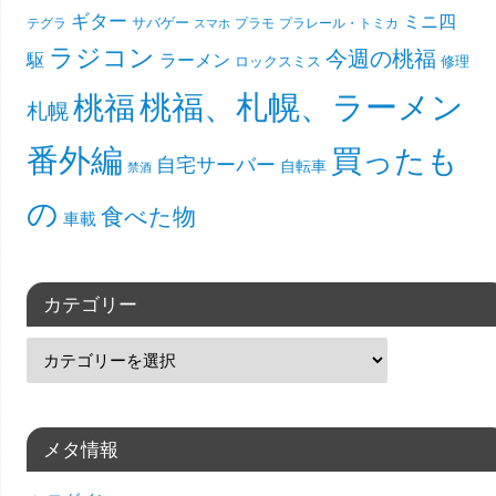
ギター
ミニ四
サバゲー
テグラ
プラモ
プラレール・トミカ
スマホ
ラジコン
今週の桃福
駆
ラーメン
ロックスミス
修理
桃福、札幌、ラーメン
桃福
札幌
番外編
買ったも
自宅サーバー
自転車
禁酒
の
食べた物
車載
カテゴリー
メタ情報