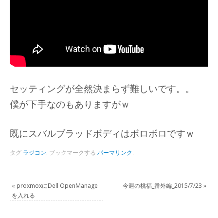
セッティングが全然決まらず難しいです。。
僕が下手なのもありますがｗ
既にスバルブラッドボディはボロボロですｗ
タグ
ラジコン
.
ブックマークする
パーマリンク
.
«
proxmoxにDell OpenManage
今週の桃福_番外編_2015/7/23
»
を入れる