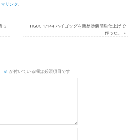
ーマリンク
.
買っ
HGUC 1/144 ハイゴッグを簡易塗装簡単仕上げで
作った。
»
。
※
が付いている欄は必須項目です