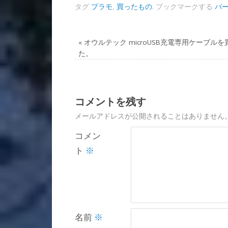
タグ
プラモ
,
買ったもの
.
ブックマークする
パ
«
オウルテック microUSB充電専用ケーブルを
た。
コメントを残す
メールアドレスが公開されることはありません
コメン
ト
※
名前
※