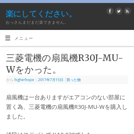
楽にしてください。
おっさんまだまだ楽できません。
メニュー
三菱電機の扇風機R30J-MU-
Wをかった。
から
higherhope
|
2017年7月15日
|
買った物
扇風機は一台ありますがエアコンのない部屋に
置く為、三菱電機の扇風機R30J-MU-Wを購入し
ました。