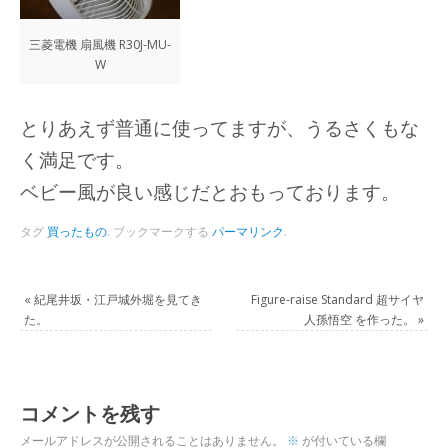
三菱電機 扇風機 R30J-MU-
W
とりあえず普通に使ってますが、うるさくもな
く満足です。
ベビー風が良い感じだとおもっております。
タグ
買ったもの
.
ブックマークする
パーマリンク
.
«
紀尾井坂・江戸城外堀を見てき
Figure-raise Standard 超サイヤ
た。
人孫悟空 を作った。
»
コメントを残す
メールアドレスが公開されることはありません。
※
が付いている欄