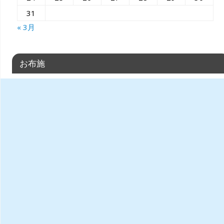
31
« 3月
お布施