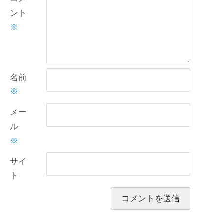
ント
※
名前
※
メー
ル
※
サイ
ト