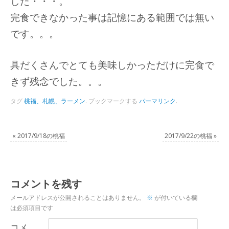
した・・・。
完食できなかった事は記憶にある範囲では無い
です。。。
具だくさんでとても美味しかっただけに完食で
きず残念でした。。。
タグ
桃福、札幌、ラーメン
.
ブックマークする
パーマリンク
.
«
2017/9/18の桃福
2017/9/22の桃福
»
コメントを残す
メールアドレスが公開されることはありません。
※
が付いている欄
は必須項目です
コメ