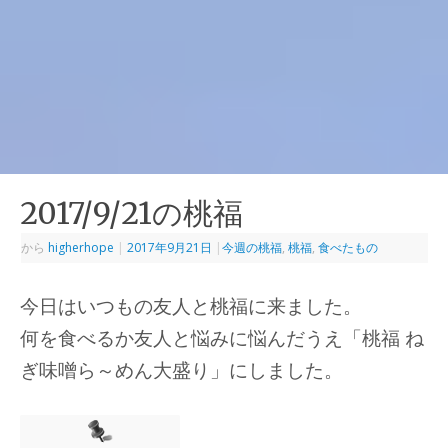
2017/9/21の桃福
から
higherhope
|
2017年9月21日
|
今週の桃福
,
桃福
,
食べたもの
今日はいつもの友人と桃福に来ました。
何を食べるか友人と悩みに悩んだうえ「桃福 ね
ぎ味噌ら～めん大盛り」にしました。