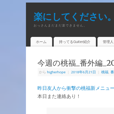
楽にしてください
おっさんまだまだ楽できません。
ホーム
持ってるGuiter紹介
管理人
今週の桃福_番外編_2018
から
higherhope
|
2018年6月21日
|
桃福
,
番
昨日友人から衝撃の桃福新メニュ
本日また連絡あり！