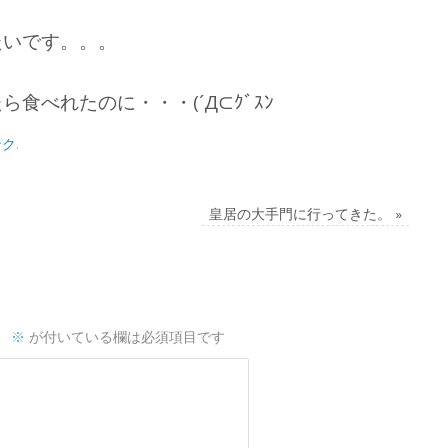
たいです。。。
食べれたのに・・・(´Д⊂ｸﾞｽﾝ
ンク
.
皇居の大手門に行ってきた。
»
。
※
が付いている欄は必須項目です