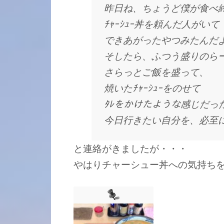
昨日ね、ちょうど僕が食べ
ﾁｬｰｼｭｰ丼を頼んだ人がいて
できあがったやつみたんだ
そしたら、ふつう盛りのら
さらっとご飯を盛って、
焼いたﾁｬｰｼｭｰをのせて
ﾀﾚをかけたような感じだっ
今日行きたい自分を、必至
と連絡がきましたが・・・
やはりチャーシュー丼への気持ち