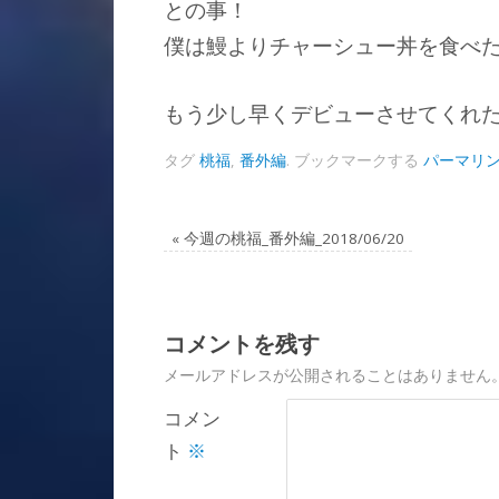
との事！
僕は鰻よりチャーシュー丼を食べ
もう少し早くデビューさせてくれたら
タグ
桃福
,
番外編
.
ブックマークする
パーマリ
«
今週の桃福_番外編_2018/06/20
コメントを残す
メールアドレスが公開されることはありません
コメン
ト
※