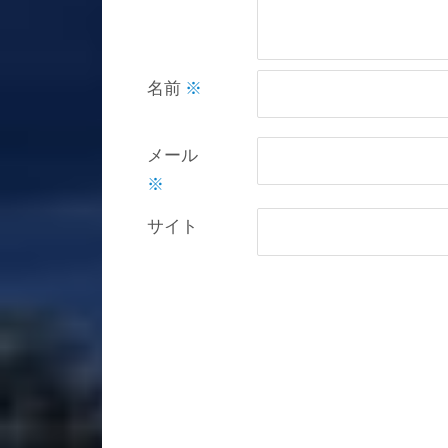
名前
※
メール
※
サイト