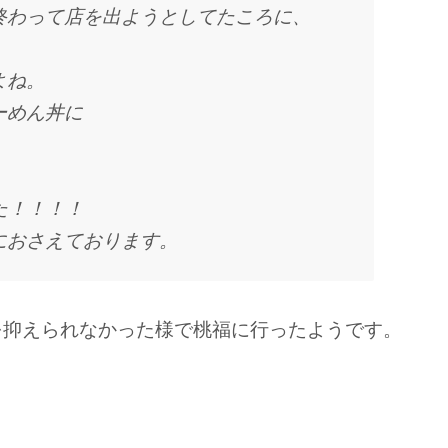
終わって店を出ようとしてたころに、
よね。
ーめん丼に
た！！！！
におさえております。
を抑えられなかった様で桃福に行ったようです。