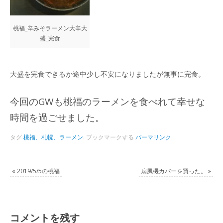
桃福_辛みそラーメン大辛大
盛_完食
大盛を完食できるか途中少し不安になりましたが無事に完食。
今回のGWも桃福のラーメンを食べれて幸せな
時間を過ごせました。
タグ
桃福、札幌、ラーメン
.
ブックマークする
パーマリンク
.
«
2019/5/5の桃福
扇風機カバーを買った。
»
コメントを残す