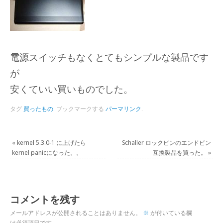
電源スイッチもなくとてもシンプルな製品です
が
安くていい買いものでした。
タグ
買ったもの
.
ブックマークする
パーマリンク
.
«
kernel 5.3.0-1 に上げたら
Schaller ロックピンのエンドピン
kernel panicになった。。
互換製品を買った。
»
コメントを残す
メールアドレスが公開されることはありません。
※
が付いている欄
は必須項目です