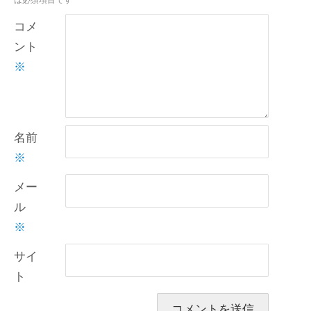
コメ
ント
※
名前
※
メー
ル
※
サイ
ト