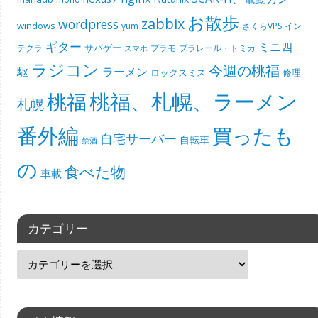
お散歩
zabbix
wordpress
windows
yum
さくらVPS
イン
ギター
ミニ四
サバゲー
テグラ
プラモ
プラレール・トミカ
スマホ
ラジコン
今週の桃福
駆
ラーメン
ロックスミス
修理
桃福、札幌、ラーメン
桃福
札幌
番外編
買ったも
自宅サーバー
自転車
禁酒
の
食べた物
車載
カテゴリー