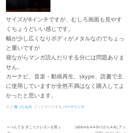
サイズが8インチですが、むしろ画面も見やす
くちょうどいい感じです。
幅が少し広くなりボディがメタルなのでちょっ
と重いですが
寝ながらマンガ読んだりする分には問題ありま
せん。
カーナビ、音楽・動画再生、skype、読書で主
に使用していますが全然不満はなく購入してよ
かったと思います。
タグ
買ったもの
.
ブックマークする
パーマリンク
.
«
ぺんてる ずこうクレヨンを買っ
zabbixを4.4.0rc1から4.4にアッ
た。
プグレードした。
»