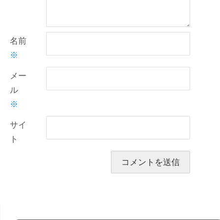
名前
※
メー
ル
※
サイ
ト