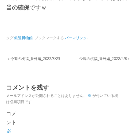
当の確保
ですｗ
タグ
鉄道博物館
.
ブックマークする
パーマリンク
.
«
今週の桃福_番外編_2022/3/23
今週の桃福_番外編_2022/4/8
»
コメントを残す
メールアドレスが公開されることはありません。
※
が付いている欄
は必須項目です
コメ
ント
※