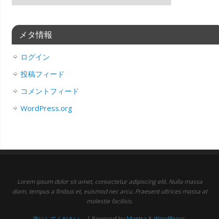
メタ情報
ログイン
投稿フィード
コメントフィード
WordPress.org
Lorem ipsum dolor sit amet, consectetur adipiscing elit. Nulla massa
diam, tempus a finibus et, euismod nec arcu. Praesent ultrices massa at
molestie facilisis.
楽にしてください。
| Powered by
Mantra
&
WordPress.