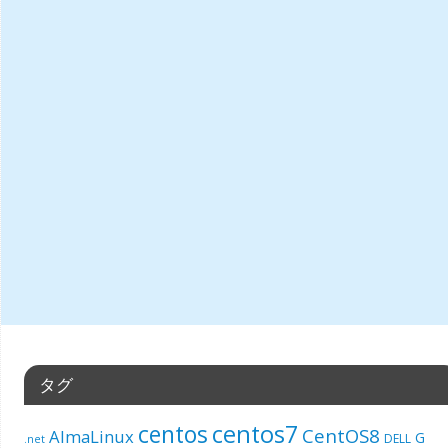
タグ
centos7
centos
CentOS8
AlmaLinux
G
DELL
.net