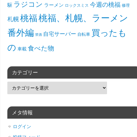
ラジコン
今週の桃福
駆
ラーメン
ロックスミス
修理
桃福、札幌、ラーメン
桃福
札幌
番外編
買ったも
自宅サーバー
自転車
禁酒
の
食べた物
車載
カテゴリー
メタ情報
ログイン