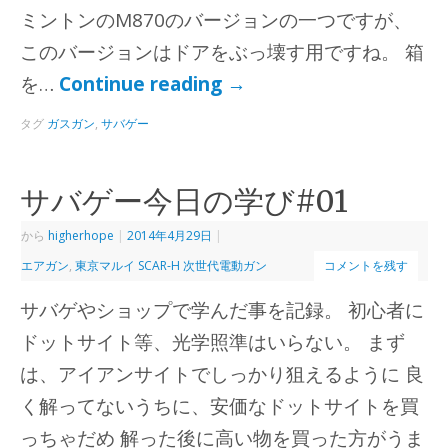
ミントンのM870のバージョンの一つですが、
このバージョンはドアをぶっ壊す用ですね。 箱
を…
Continue reading
→
タグ
ガスガン
,
サバゲー
サバゲー今日の学び#01
から
higherhope
|
2014年4月29日
|
エアガン
,
東京マルイ SCAR-H 次世代電動ガン
コメントを残す
サバゲやショップで学んだ事を記録。 初心者に
ドットサイト等、光学照準はいらない。 まず
は、アイアンサイトでしっかり狙えるように 良
く解ってないうちに、安価なドットサイトを買
っちゃだめ 解った後に高い物を買った方がうま