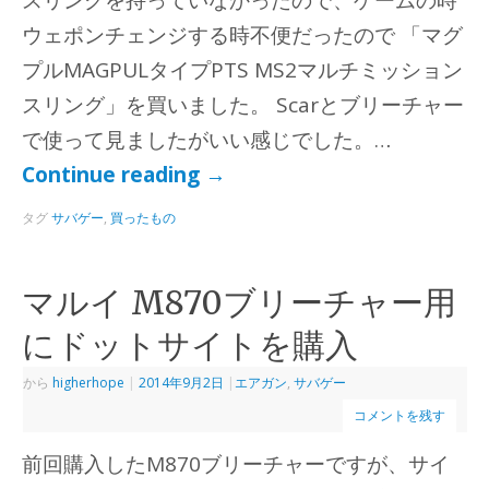
スリングを持っていなかったので、ゲームの時
ウェポンチェンジする時不便だったので 「マグ
プルMAGPULタイプPTS MS2マルチミッション
スリング」を買いました。 Scarとブリーチャー
で使って見ましたがいい感じでした。…
Continue reading
→
タグ
サバゲー
,
買ったもの
マルイ M870ブリーチャー用
にドットサイトを購入
から
higherhope
|
2014年9月2日
|
エアガン
,
サバゲー
コメントを残す
前回購入したM870ブリーチャーですが、サイ