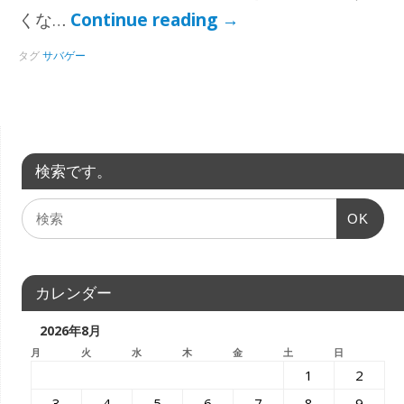
くな…
Continue reading
→
タグ
サバゲー
検索です。
OK
カレンダー
2026年8月
月
火
水
木
金
土
日
1
2
3
4
5
6
7
8
9