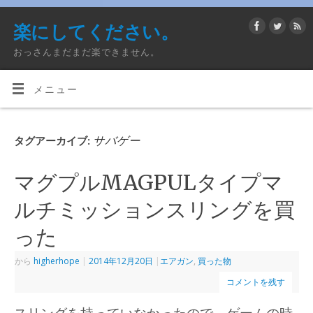
楽にしてください。
おっさんまだまだ楽できません。
メニュー
サバゲー
タグアーカイブ:
マグプルMAGPULタイプマ
ルチミッションスリングを買
った
から
higherhope
|
2014年12月20日
|
エアガン
,
買った物
コメントを残す