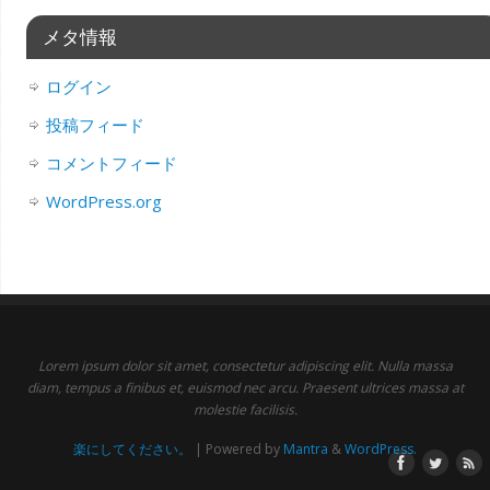
メタ情報
ログイン
投稿フィード
コメントフィード
WordPress.org
Lorem ipsum dolor sit amet, consectetur adipiscing elit. Nulla massa
diam, tempus a finibus et, euismod nec arcu. Praesent ultrices massa at
molestie facilisis.
楽にしてください。
| Powered by
Mantra
&
WordPress.