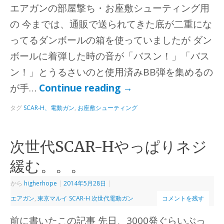
エアガンの部屋撃ち・お座敷シューティング用
の 今までは、通販で送られてきた底が二重にな
ってるダンボールの箱を使っていましたが ダン
ボールに着弾した時の音が「バスン！」「バス
ン！」とうるさいのと使用済みBB弾を集めるの
が手…
Continue reading
→
タグ
SCAR-H、電動ガン
,
お座敷シューティング
次世代SCAR-Hやっぱりネジ
緩む。。。
から
higherhope
|
2014年5月28日
|
エアガン
,
東京マルイ SCAR-H 次世代電動ガン
コメントを残す
前に書いたこの記事 先日、3000発ぐらいぶっ