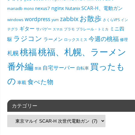
nginx
SCAR-H、電動ガン
nexus7
Nutanix
mariadb
mono
お散歩
zabbix
wordpress
windows
yum
さくらVPS
イン
ギター
ミニ四
サバゲー
テグラ
プラモ
プラレール・トミカ
スマホ
ラジコン
今週の桃福
駆
ラーメン
ロックスミス
修理
桃福、札幌、ラーメン
桃福
札幌
番外編
買ったも
自宅サーバー
自転車
禁酒
の
食べた物
車載
カテゴリー