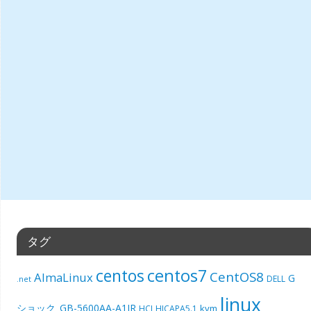
タグ
centos7
centos
CentOS8
AlmaLinux
G
DELL
.net
linux
ショック_GB-5600AA-A1JR
kvm
HCI
HICAPA5.1