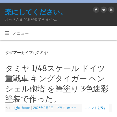
楽にしてください。
おっさんまだまだ楽できません。
メニュー
タミヤ
タグアーカイブ:
タミヤ 1/48スケール ドイツ
重戦車 キングタイガー ヘン
シェル砲塔 を筆塗り 3色迷彩
塗装で作った。
から
higherhope
|
2025年2月2日
|
プラモ
,
ホビー
コメントを残す