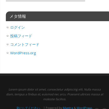
メタ情報
ログイン
投稿フィード
コメントフィード
WordPress.org
Lorem ipsum dolor sit amet, consectetur adipiscing elit. Nulla massa
diam, tempus a finibus et, euismod nec arcu. Praesent ultrices massa at
molestie facilisis.
楽にしてください。
| Powered by
Mantra
&
WordPress.