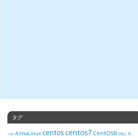
タグ
centos7
centos
CentOS8
AlmaLinux
G
DELL
.net