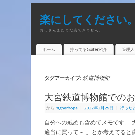
楽にしてください
おっさんまだまだ楽できません。
ホーム
持ってるGuiter紹介
管理人
鉄道博物館
タグアーカイブ:
大宮鉄道博物館での
から
higherhope
|
2022年3月29日
|
行った
自分への戒めも含めてメモです。 
適当に買って～ 」とか考えてると