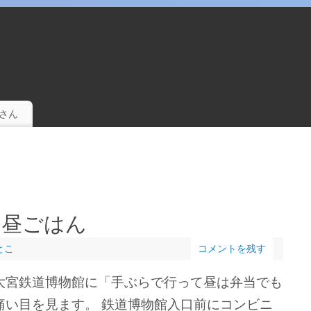
。
さん
お昼ごはん
とこ
コメントを残す
大宮鉄道博物館に「手ぶらで行って昼は弁当でも
痛い目を見ます。 鉄道博物館入口前にコンビニ