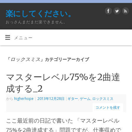
楽にしてください。
おっさんまだまだ楽できません。
メニュー
ロックスミス
「
」カテゴリーアーカイブ
マスターレベル75%を2曲達
成する_2
から
higherhope
|
2013年12月28日
|
ギター
,
ゲーム
,
ロックスミス
コメントを残す
ここ最近前の日記で書いた 「マスターレベル
75%を2曲達成する」問題ですが、仕事収めで