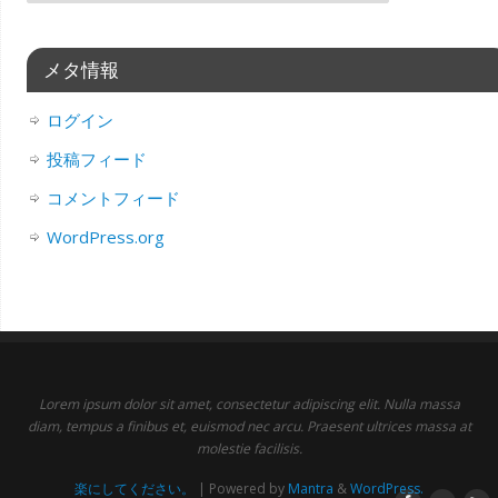
メタ情報
ログイン
投稿フィード
コメントフィード
WordPress.org
Lorem ipsum dolor sit amet, consectetur adipiscing elit. Nulla massa
diam, tempus a finibus et, euismod nec arcu. Praesent ultrices massa at
molestie facilisis.
楽にしてください。
| Powered by
Mantra
&
WordPress.