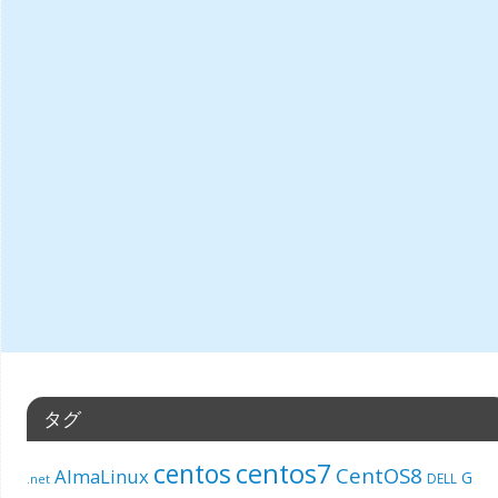
タグ
centos7
centos
CentOS8
AlmaLinux
G
DELL
.net