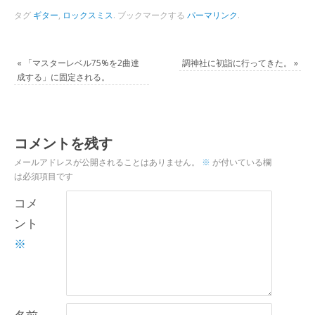
タグ
ギター
,
ロックスミス
.
ブックマークする
パーマリンク
.
«
「マスターレベル75%を2曲達
調神社に初詣に行ってきた。
»
成する」に固定される。
コメントを残す
メールアドレスが公開されることはありません。
※
が付いている欄
は必須項目です
コメ
ント
※