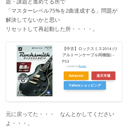
題・課題と進めてる所で
「マスターレベル75%を2曲達成する」問題が
解決してないかと思い
リセットして再起動した所・・・・。
【中古】ロックスミス2014 (リ
アルトーンケーブル同梱版) –
PS3
created by
Rinker
Amazon
楽天市場
Yahooショッピング
元に戻ってた・・・ なんとかしてください
よ・・・。