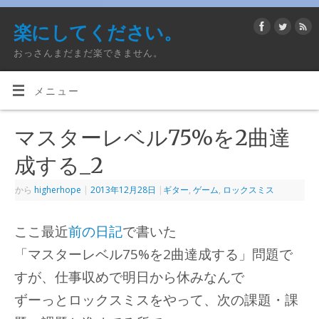
楽にしてください。
おっさんまだまだ楽できません。
メニュー
マスターレベル75%を2曲達
成する_2
から
higherhope
|
2013年12月28日
|
ギター
,
ゲーム
,
ロックスミス
ここ最近
前の日記
で書いた
「マスターレベル75%を2曲達成する」問題で
すが、仕事収めで明日から休みなんで
ずーっとロックスミスをやって、次の課題・課