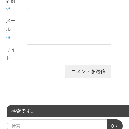
名前
※
メー
ル
※
サイ
ト
検索です。
OK