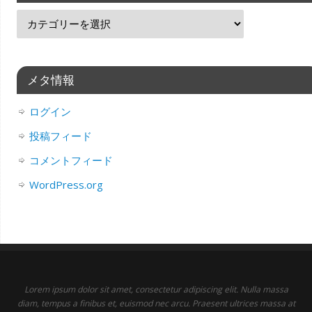
メタ情報
ログイン
投稿フィード
コメントフィード
WordPress.org
Lorem ipsum dolor sit amet, consectetur adipiscing elit. Nulla massa
diam, tempus a finibus et, euismod nec arcu. Praesent ultrices massa at