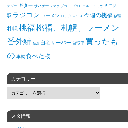
ギター
ミニ四
サバゲー
テグラ
プラモ
プラレール・トミカ
スマホ
ラジコン
今週の桃福
駆
ラーメン
ロックスミス
修理
桃福、札幌、ラーメン
桃福
札幌
番外編
買ったも
自宅サーバー
自転車
禁酒
の
食べた物
車載
カテゴリー
メタ情報