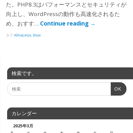
た。PHP8.3はパフォーマンスとセキュリティが
向上し、WordPressの動作も高速化されるた
め、おすす…
Continue reading
→
タグ
AlmaLinux
,
linux
検索です。
OK
カレンダー
2025年3月
月
火
水
木
金
土
日