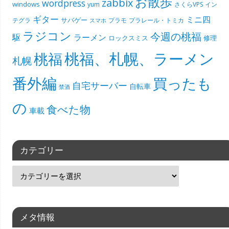
お散歩
zabbix
wordpress
windows
yum
さくらVPS
イン
ギター
ミニ四
サバゲー
テグラ
プラモ
プラレール・トミカ
スマホ
ラジコン
今週の桃福
駆
ラーメン
ロックスミス
修理
桃福、札幌、ラーメン
桃福
札幌
番外編
買ったも
自宅サーバー
自転車
禁酒
の
食べた物
車載
カテゴリー
メタ情報