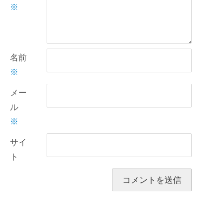
※
名前
※
メー
ル
※
サイ
ト