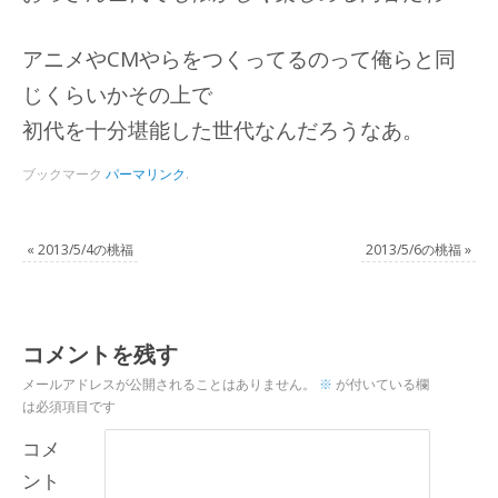
アニメやCMやらをつくってるのって俺らと同
じくらいかその上で
初代を十分堪能した世代なんだろうなあ。
ブックマーク
パーマリンク
.
«
2013/5/4の桃福
2013/5/6の桃福
»
コメントを残す
メールアドレスが公開されることはありません。
※
が付いている欄
は必須項目です
コメ
ント