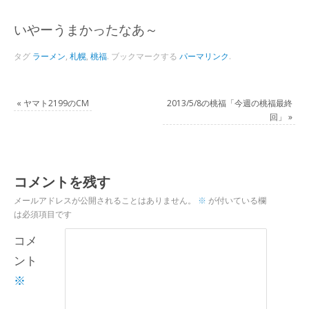
いやーうまかったなあ～
タグ
ラーメン
,
札幌
,
桃福
.
ブックマークする
パーマリンク
.
«
ヤマト2199のCM
2013/5/8の桃福「今週の桃福最終
回」
»
コメントを残す
メールアドレスが公開されることはありません。
※
が付いている欄
は必須項目です
コメ
ント
※