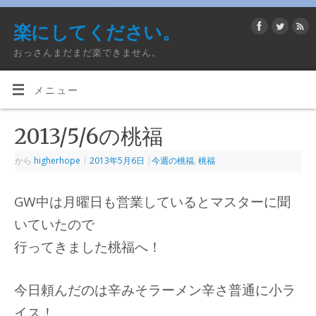
楽にしてください。
おっさんまだまだ楽できません。
メニュー
2013/5/6の桃福
から
higherhope
|
2013年5月6日
|
今週の桃福
,
桃福
GW中は月曜日も営業しているとマスターに聞
いていたので
行ってきました桃福へ！
今日頼んだのは辛みそラーメン辛さ普通に小ラ
イス！