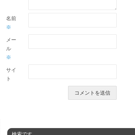
名前
※
メー
ル
※
サイ
ト
検索です。