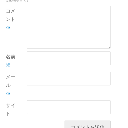
コメ
ント
※
名前
※
メー
ル
※
サイ
ト