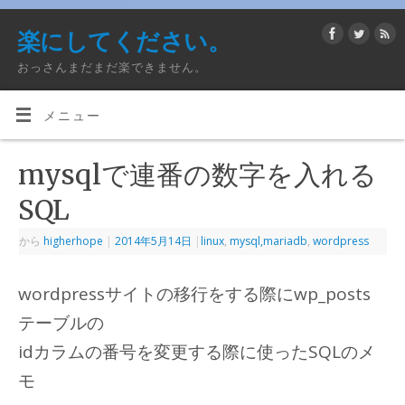
楽にしてください。
おっさんまだまだ楽できません。
メニュー
mysqlで連番の数字を入れる
SQL
から
higherhope
|
2014年5月14日
|
linux
,
mysql,mariadb
,
wordpress
wordpressサイトの移行をする際にwp_posts
テーブルの
idカラムの番号を変更する際に使ったSQLのメ
モ