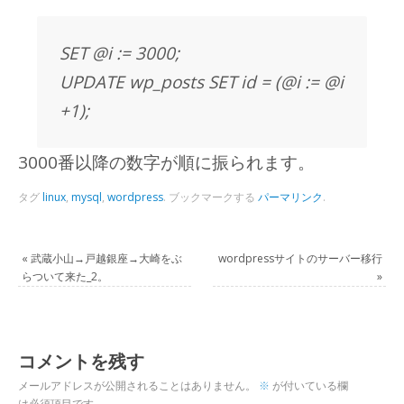
SET @i := 3000;
UPDATE wp_posts SET id = (@i := @i
+1);
3000番以降の数字が順に振られます。
タグ
linux
,
mysql
,
wordpress
.
ブックマークする
パーマリンク
.
«
武蔵小山→戸越銀座→大崎をぶ
wordpressサイトのサーバー移行
らついて来た_2。
»
コメントを残す
メールアドレスが公開されることはありません。
※
が付いている欄
は必須項目です