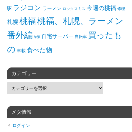
ラジコン
今週の桃福
駆
ラーメン
ロックスミス
修理
桃福、札幌、ラーメン
桃福
札幌
番外編
買ったも
自宅サーバー
自転車
禁酒
の
食べた物
車載
カテゴリー
メタ情報
ログイン