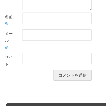
名前
※
メー
ル
※
サイ
ト