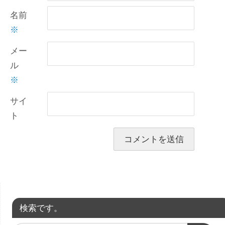
名前
※
メー
ル
※
サイ
ト
検索です。