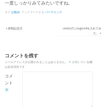
一度しっかりみてみたいですね。
タグ
お散歩
.
ブックマークする
パーマリンク
.
«
終戦記念日
centos7にnagios4を入れてみ
た。
»
コメントを残す
メールアドレスが公開されることはありません。
※
が付いている欄
は必須項目です
コメ
ント
※