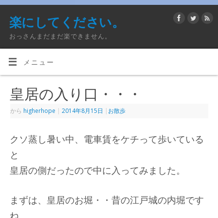
楽にしてください。
おっさんまだまだ楽できません。
メニュー
皇居の入り口・・・
から
higherhope
|
2014年8月15日
|
お散歩
クソ蒸し暑い中、電車賃をケチって歩いている
と
皇居の側だったので中に入ってみました。
まずは、皇居のお堀・・昔の江戸城の内堀です
ね。