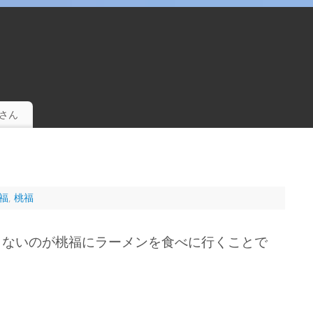
。
さん
福
,
桃福
らないのが桃福にラーメンを食べに行くことで