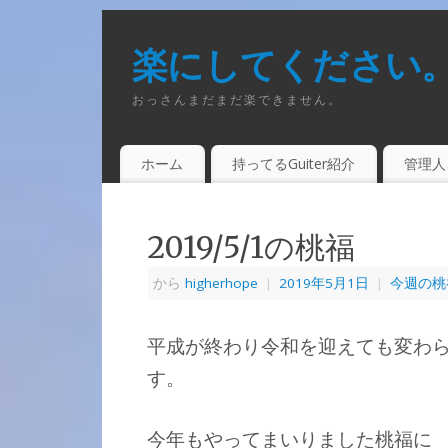
楽にしてください
おっさんまだまだ楽できません。
ホーム
持ってるGuiter紹介
管理人
2019/5/1の桃福
から
higherhope
|
2019年5月1日
|
今週の桃
平成が終わり令和を迎えても変わ
す。
今年もやってまいりました桃福に