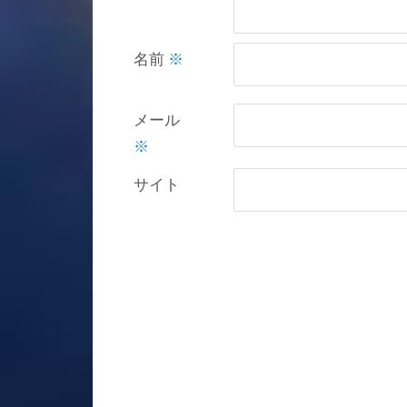
名前
※
メール
※
サイト