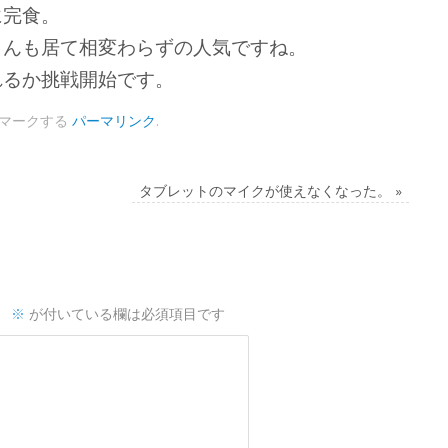
に完食。
さんも居て相変わらずの人気ですね。
れるか挑戦開始です。
マークする
パーマリンク
.
タブレットのマイクが使えなくなった。
»
。
※
が付いている欄は必須項目です