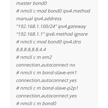
master bond0
# nmcli c mod bond0 ipv4.method
manual ipv4.address
“192.168.1.100/24” ipv4.gateway
“192.168.1.1” ipv6.method ignore
# nmcli c mod bond0 ipv4.dns
8.8.8.8,8.8.4.4
# nmcli c m em2
connection.autoconnect no
# nmcli c m bond-slave-em1
connection.autoconnect yes
# nmcli c m bond-slave-p2p1
connection.autoconnect yes
# nmcli c m bond0