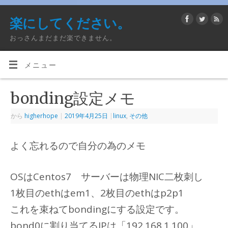
楽にしてください。
おっさんまだまだ楽できません。
メニュー
bonding設定メモ
から
higherhope
|
2019年4月25日
|
linux
,
その他
よく忘れるので自分の為のメモ
OSはCentos7 サーバーは物理NIC二枚刺し
1枚目のethはem1、2枚目のethはp2p1
これを束ねてbondingにする設定です。
bond0に割り当てるIPは「192.168.1.100」