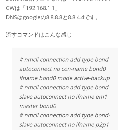
GWは「192.168.1.1」
DNSはgoogleの8.8.8.8と8.8.4.4です。
流すコマンドはこんな感じ
# nmcli connection add type bond
autoconnect no con-name bond0
ifname bond0 mode active-backup
# nmcli connection add type bond-
slave autoconnect no ifname em1
master bond0
# nmcli connection add type bond-
slave autoconnect no ifname p2p1