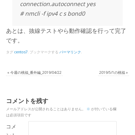
connection.autoconnect yes
# nmcli -f ipv4 c s bond0
あとは、抜線テストやら動作確認を行って完了
です。
タグ
centos7
.
ブックマークする
パーマリンク
.
«
今週の桃福_番外編_2019/04/22
2019/5/1の桃福
»
コメントを残す
メールアドレスが公開されることはありません。
※
が付いている欄
は必須項目です
コメ