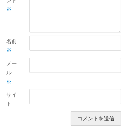
ント
※
名前
※
メー
ル
※
サイ
ト