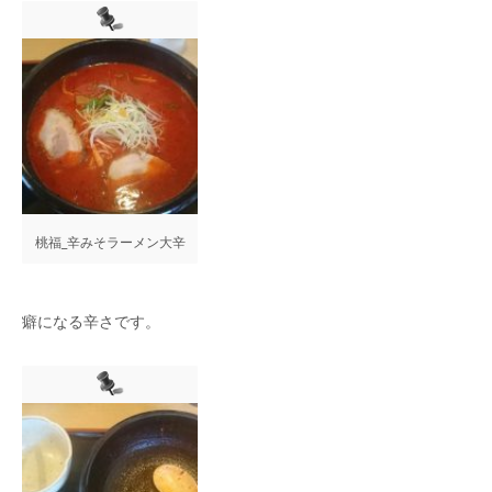
桃福_辛みそラーメン大辛
癖になる辛さです。