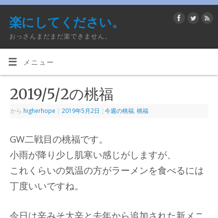
楽にしてください。
おっさんまだまだ楽できません。
メニュー
2019/5/2の桃福
から
higherhope
|
2019年5月2日
|
今週の桃福
,
桃福
GW二戦目の桃福です。
小雨が降り少し肌寒い感じがしますが、
これくらいの気温の方がラーメンを食べるには
丁度いいですね。
今日は辛みそ大辛と去年から追加された新メニ