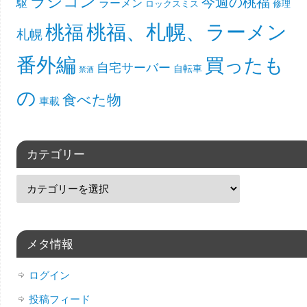
ラジコン
今週の桃福
駆
ラーメン
ロックスミス
修理
桃福、札幌、ラーメン
桃福
札幌
番外編
買ったも
自宅サーバー
自転車
禁酒
の
食べた物
車載
カテゴリー
メタ情報
ログイン
投稿フィード