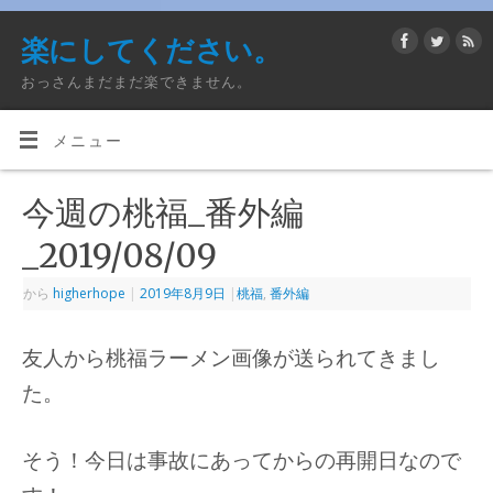
楽にしてください。
おっさんまだまだ楽できません。
メニュー
今週の桃福_番外編
_2019/08/09
から
higherhope
|
2019年8月9日
|
桃福
,
番外編
友人から桃福ラーメン画像が送られてきまし
た。
そう！今日は事故にあってからの再開日なので