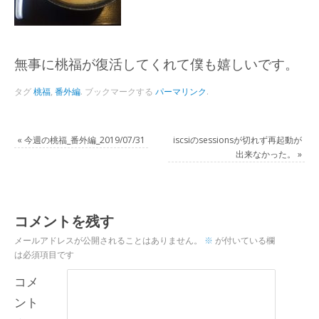
無事に桃福が復活してくれて僕も嬉しいです。
タグ
桃福
,
番外編
.
ブックマークする
パーマリンク
.
«
今週の桃福_番外編_2019/07/31
iscsiのsessionsが切れず再起動が
出来なかった。
»
コメントを残す
メールアドレスが公開されることはありません。
※
が付いている欄
は必須項目です
コメ
ント