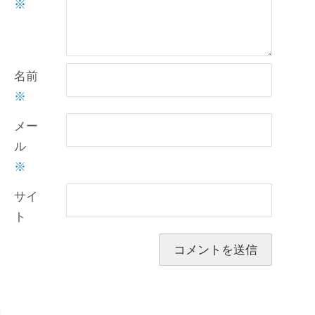
※
名前
※
メー
ル
※
サイ
ト