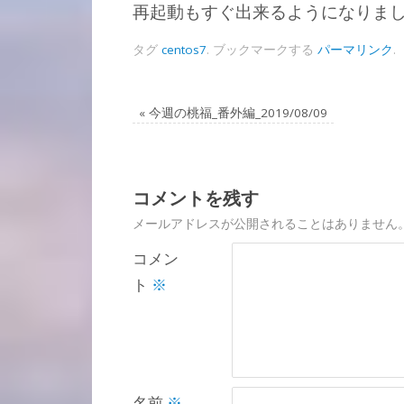
再起動もすぐ出来るようになりま
タグ
centos7
.
ブックマークする
パーマリンク
.
«
今週の桃福_番外編_2019/08/09
コメントを残す
メールアドレスが公開されることはありません
コメン
ト
※
名前
※