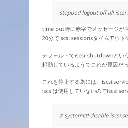
stopped logout off all iscs
time out時に赤字でメッセー
20分でiscsi sessionsタイムア
デフォルトでiscsi-shutdown
起動しているようでこれが原因だ
これを停止する為には、iscsi.se
iscsiは使用していないのでiscsi.
# systemctl disable iscsi.se