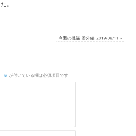
した。
今週の桃福_番外編_2019/08/11
»
。
※
が付いている欄は必須項目です