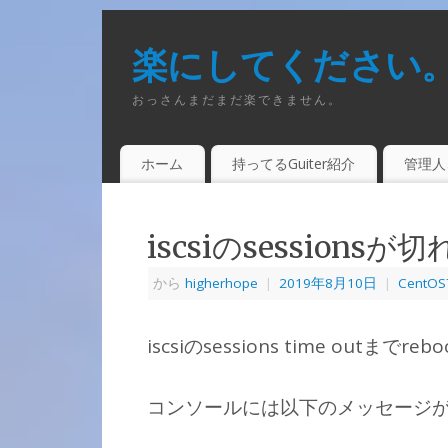
楽にしてください
おっさんまだまだ楽できません。
ホーム
持ってるGuiter紹介
管理人
iscsiのsessio
から
higherhope
|
2019年8月10日
|
CentOS
iscsiのsessions time ou
コンソールには以下のメッセージ