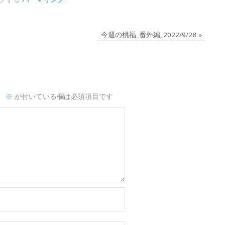
今週の桃福_番外編_2022/9/28
»
。
※
が付いている欄は必須項目です