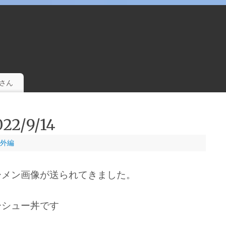
。
さん
2/9/14
外編
ーメン画像が送られてきました。
ーシュー丼です