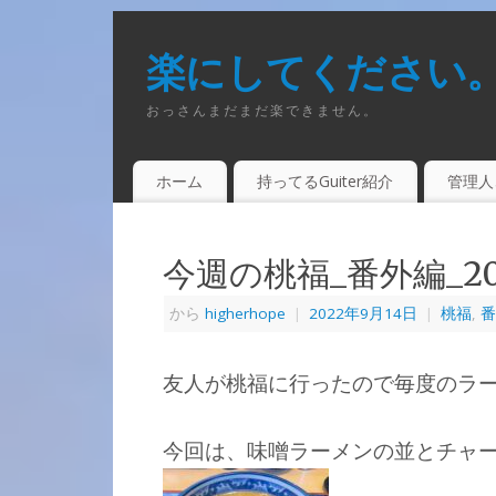
楽にしてください
おっさんまだまだ楽できません。
ホーム
持ってるGuiter紹介
管理人
今週の桃福_番外編_202
から
higherhope
|
2022年9月14日
|
桃福
,
番
友人が桃福に行ったので毎度のラ
今回は、味噌ラーメンの並とチャ