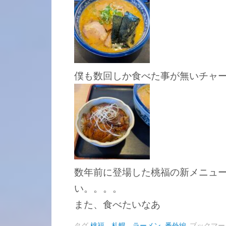
僕も数回しか食べた事が無いチャ
数年前に登場した桃福の新メニュ
い。。。。
また、食べたいなあ
タグ
桃福、札幌、ラーメン
,
番外編
.
ブックマー