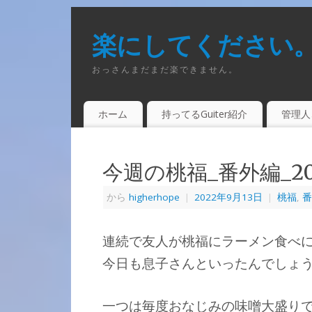
楽にしてください
おっさんまだまだ楽できません。
ホーム
持ってるGuiter紹介
管理人
今週の桃福_番外編_202
から
higherhope
|
2022年9月13日
|
桃福
,
番
連続で友人が桃福にラーメン食べ
今日も息子さんといったんでしょ
一つは毎度おなじみの味噌大盛り