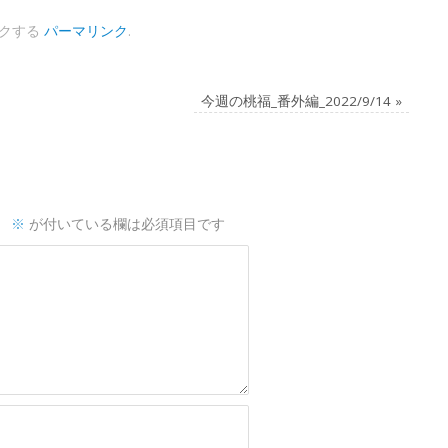
クする
パーマリンク
.
今週の桃福_番外編_2022/9/14
»
。
※
が付いている欄は必須項目です