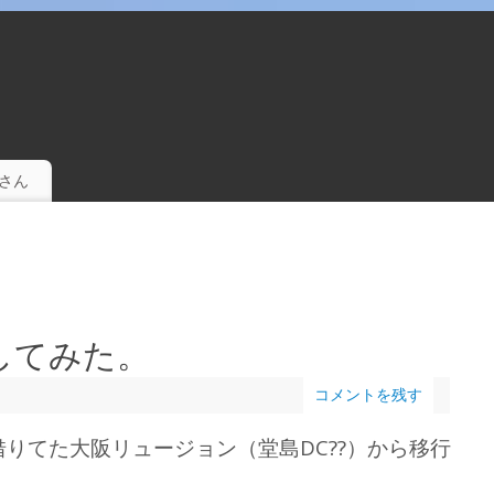
。
さん
してみた。
コメントを残す
借りてた大阪リュージョン（堂島DC??）から移行