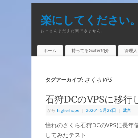
楽にしてください
おっさんまだまだ楽できません。
ホーム
持ってるGuiter紹介
管理人
さくらVPS
タグアーカイブ:
石狩DCのVPSに移行
から
higherhope
|
2020年5月28日
|
戯言
憧れのさくら石狩DCのVPSに長年
してみたテスト