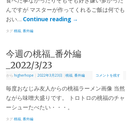
食べた事なかったりそもそも好き嫌い多かった
んですが マスターが作ってくれるご飯は何でも
おい…
Continue reading
→
タグ
桃福
,
番外編
今週の桃福_番外編
_2022/3/23
から
higherhope
|
2022年3月23日
|
桃福
,
番外編
コメントを残す
毎度おなじみ友人からの桃福ラーメン画像 当然
ながら味噌大盛りです。 トロトロの桃福のチャ
ーシューたべたい・・・。
タグ
桃福
,
番外編