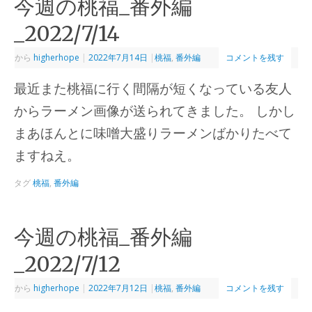
今週の桃福_番外編
_2022/7/14
から
higherhope
|
2022年7月14日
|
桃福
,
番外編
コメントを残す
最近また桃福に行く間隔が短くなっている友人
からラーメン画像が送られてきました。 しかし
まあほんとに味噌大盛りラーメンばかりたべて
ますねえ。
タグ
桃福
,
番外編
今週の桃福_番外編
_2022/7/12
から
higherhope
|
2022年7月12日
|
桃福
,
番外編
コメントを残す