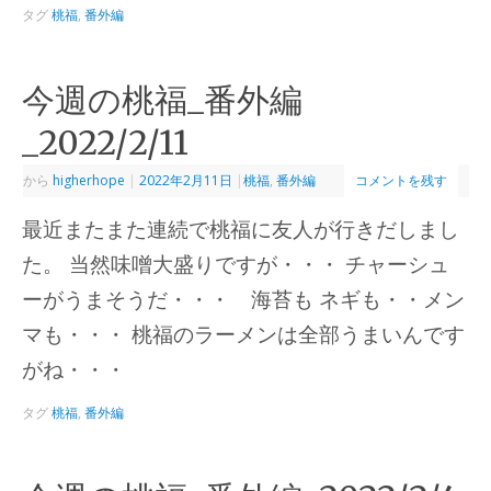
タグ
桃福
,
番外編
今週の桃福_番外編
_2022/2/11
から
higherhope
|
2022年2月11日
|
桃福
,
番外編
コメントを残す
最近またまた連続で桃福に友人が行きだしまし
た。 当然味噌大盛りですが・・・ チャーシュ
ーがうまそうだ・・・ 海苔も ネギも・・メン
マも・・・ 桃福のラーメンは全部うまいんです
がね・・・
タグ
桃福
,
番外編