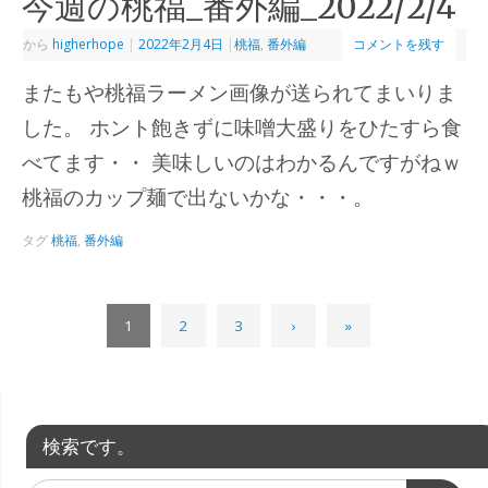
今週の桃福_番外編_2022/2/4
から
higherhope
|
2022年2月4日
|
桃福
,
番外編
コメントを残す
またもや桃福ラーメン画像が送られてまいりま
した。 ホント飽きずに味噌大盛りをひたすら食
べてます・・ 美味しいのはわかるんですがねｗ
桃福のカップ麺で出ないかな・・・。
タグ
桃福
,
番外編
1
2
3
›
»
検索です。