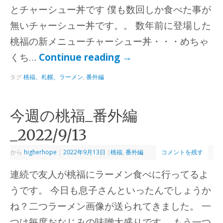
とチャーシュー丼です 僕も数回しか食べた事が
無いチャーシュー丼です。。 数年前に登場した
桃福の新メニューチャーシュー丼・・・めちゃ
くち…
Continue reading
→
タグ
桃福、札幌、ラーメン
,
番外編
今週の桃福_番外編
_2022/9/13
から
higherhope
|
2022年9月13日
|
桃福
,
番外編
コメントを残す
連続で友人が桃福にラーメン食べに行ってるよ
うです。 今日も息子さんといったんでしょうか
ね？二つラーメン画像が送られてきました。 一
つは毎度おなじみの味噌大盛りです。 もう一つ