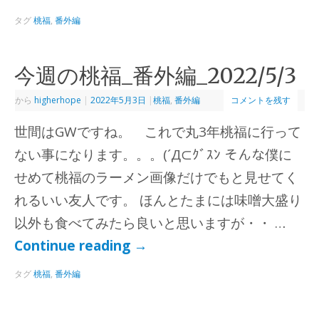
タグ
桃福
,
番外編
今週の桃福_番外編_2022/5/3
から
higherhope
|
2022年5月3日
|
桃福
,
番外編
コメントを残す
世間はGWですね。 これで丸3年桃福に行って
ない事になります。。。(´Д⊂ｸﾞｽﾝ そんな僕に
せめて桃福のラーメン画像だけでもと見せてく
れるいい友人です。 ほんとたまには味噌大盛り
以外も食べてみたら良いと思いますが・・ …
Continue reading
→
タグ
桃福
,
番外編