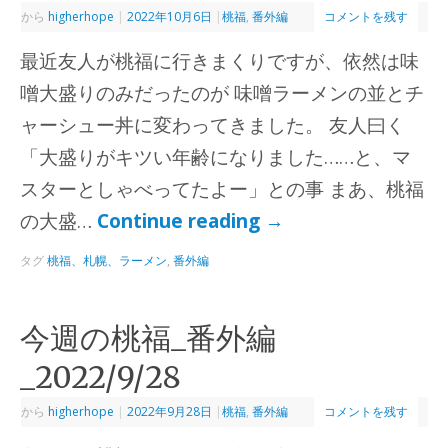
から
higherhope
|
2022年10月6日
|
桃福
,
番外編
コメントを残す
最近友人が桃福に行きまくりですが、依然は味
噌大盛りのみだったのが 味噌ラーメンの並とチ
ャーシュー丼に変わってきました。 友人曰く
「大盛りがキツい年齢になりました……と、マ
スターとしゃべってたよー」との事 まあ、桃福
の大盛…
Continue reading
→
タグ
桃福、札幌、ラーメン
,
番外編
今週の桃福_番外編
_2022/9/28
から
higherhope
|
2022年9月28日
|
桃福
,
番外編
コメントを残す