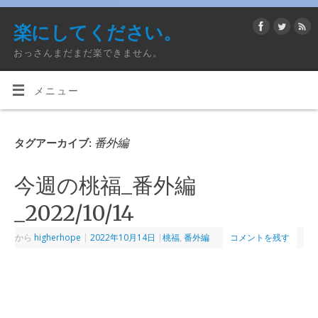
楽にしてください。
おっさんまだまだ楽できません。
メニュー
番外編
タグアーカイブ:
今週の桃福_番外編
_2022/10/14
から
higherhope
|
2022年10月14日
|
桃福
,
番外編
コメントを残す